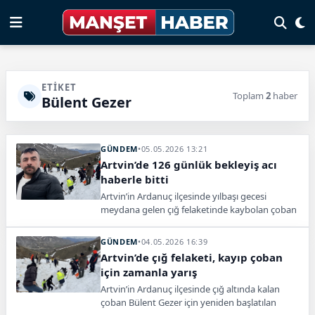
ETIKET
Toplam
2
haber
Bülent Gezer
GÜNDEM
•
05.05.2026 13:21
Artvin’de 126 günlük bekleyiş acı
haberle bitti
Artvin’in Ardanuç ilçesinde yılbaşı gecesi
meydana gelen çığ felaketinde kaybolan çoban
Bülent Gezer’den 126 gün sonra acı haber geldi.
GÜNDEM
•
04.05.2026 16:39
Artvin’de çığ felaketi, kayıp çoban
için zamanla yarış
Artvin’in Ardanuç ilçesinde çığ altında kalan
çoban Bülent Gezer için yeniden başlatılan