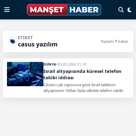
ETIKET
Toplam
1
haber
casus yazılım
DÜNYA
•
03.05.2026 21:19
İsrail altyapısında küresel telefon
takibi iddiası
Citizen Lab raporuna göre İsrail telekom
altyapısının 10’dan fazla ülkede telefon takibi
amacıyla kullanıldığı ve 15 binden fazla cihazın
hedef alındığı iddia edildi. Raporda eski SS7
sistemi ile 5G altyapılarının manipüle edilerek
küresel bir gözetim ağı oluşturulduğu öne
sürülürken, bazı siber güvenlik şirketlerinin bu
süreçte rol oynadığı da belirtildi.