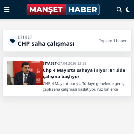
ETIKET
Toplam
1
haber
CHP saha çalışması
SİYASET
•
27.04.2026 23:28
Chp 4 Mayıs’ta sahaya iniyor: 81 İlde
çalışma başlıyor
CHP, 4 Mayıs itibarıyla Türkiye genelinde geniş
çaplı saha çalışması başlatıyor. Yüz binlerce
görevliyle yürütülecek süreçte seçmenle
doğrudan temas hedefleniyor.