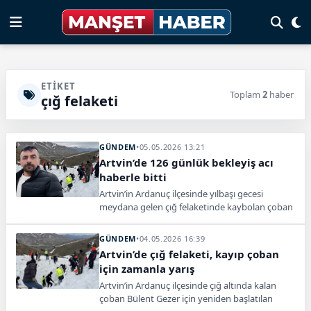
ETIKET
Toplam
2
haber
çığ felaketi
GÜNDEM
•
05.05.2026 13:21
Artvin’de 126 günlük bekleyiş acı
haberle bitti
Artvin’in Ardanuç ilçesinde yılbaşı gecesi
meydana gelen çığ felaketinde kaybolan çoban
Bülent Gezer’den 126 gün sonra acı haber geldi.
GÜNDEM
•
04.05.2026 16:39
Artvin’de çığ felaketi, kayıp çoban
için zamanla yarış
Artvin’in Ardanuç ilçesinde çığ altında kalan
çoban Bülent Gezer için yeniden başlatılan