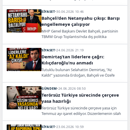
Meclis takvimine ilişkin mesajlar verdi.
SİYASET
•
30.06.2026 10:46
Bahçeli’den Netanyahu çıkışı: Barışı
engellemeye çalışıyor
MHP Genel Başkanı Devlet Bahçeli, partisinin
TBMM Grup Toplantısı’nda dış politika
gündemine ilişkin dikkat çeken mesajlar verdi.
SİYASET
•
24.06.2026 21:19
Demirtaş’tan liderlere çağrı:
Kılıçdaroğlu’nu anmadı
Tutuklu bulunan Selahattin Demirtaş, “Az
Kaldı!” yazısında Erdoğan, Bahçeli ve Özel’e
seslendi; Kılıçdaroğlu’ndan söz etmemesi dikkat
çekti.
GÜNDEM
•
24.06.2026 08:50
Terörsüz Türkiye sürecinde çerçeve
yasa hazırlığı
Terörsüz Türkiye sürecinde çerçeve yasa için
Temmuz ayı işaret ediliyor. Düzenlemenin silah
bırakmanın teyidiyle yürürlüğe girmesi
bekleniyor.
SİYASET
•
23.06.2026 10:59