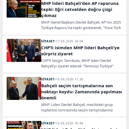
MHP lideri Bahçeli'den AP raporuna
tepki: Eğri cetvelden doğru çizgi
çıkmaz
MHP Genel Başkanı Devlet Bahçeli, AP'nin 2025
Türkiye Raporu'na tepki göstererek, "Yüce Türk
yargısı, Brüksel salonlarında yazılan raporların
himayesinde karar vermez" dedi.
SİYASET
•
17.06.2026 20:04
CHP’li isimden MHP lideri Bahçeli’ye
sürpriz ziyaret
CHP’li Sezgin Tanrıkulu, MHP lideri Devlet
Bahçeli’yi ziyaret ederek “Terörsüz Türkiye”
süreci ve Kürt meselesine ilişkin
değerlendirmelerde bulundu.
SİYASET
•
16.06.2026 11:26
Bahçeli seçim tartışmalarına son
noktayı koydu: Zamanında yapılması
önemli
MHP Lideri Devlet Bahçeli, meclisteki grup
toplantısı sonrasında seçim tartışmalarına
değinerek, "Seçimin zamanında yapılması
önemlidir, Cumhurbaşkanımızın arkasındayız"
SİYASET
•
16.06.2026 10:44
dedi.