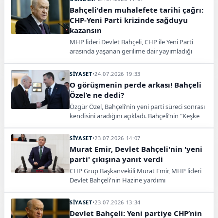
Bahçeli'den muhalefete tarihi çağrı:
CHP-Yeni Parti krizinde sağduyu
kazansın
MHP lideri Devlet Bahçeli, CHP ile Yeni Parti
arasında yaşanan gerilime dair yayımladığı
manifestoda sağduyu çağrısında bulunarak,
"Parti içi ihtilaflar toplumsal gerilime
SİYASET
•
24.07.2026 19:33
dönüştürülmemeli, Kemal Kılıçdaroğlu ve
O görüşmenin perde arkası! Bahçeli
Özgür Özel'e hak ettikleri saygı gösterilmelidir"
Özel’e ne dedi?
dedi.
Özgür Özel, Bahçeli’nin yeni parti süreci sonrası
kendisini aradığını açıkladı. Bahçeli’nin "Keşke
ayrılık olmasaydı" sözleri gündem oldu.
SİYASET
•
23.07.2026 14:07
Murat Emir, Devlet Bahçeli'nin 'yeni
parti' çıkışına yanıt verdi
CHP Grup Başkanvekili Murat Emir, MHP lideri
Devlet Bahçeli'nin Hazine yardımı
açıklamalarına TBMM'de yanıt vererek yeni
parti sürecine ilişkin detayları paylaştı.
SİYASET
•
23.07.2026 13:34
Devlet Bahçeli: Yeni partiye CHP’nin