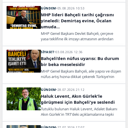
Cumhurbaşkanlığı Külliyesi’nde görüşmeye
başladı.
GÜNDEM
•
05.08.2026 10:53
MHP lideri Bahçeli tarihi çağrısını
yineledi: Demirtaş evine, Öcalan
umuda...
MHP Genel Başkanı Devlet Bahçeli, çerçeve
yasa teklifine ilk imzayı atmasının ardından
Selahattin Demirtaş ve Abdullah Öcalan
hakkındaki tarihi çağrısını tekrarladı.
SİYASET
•
03.08.2026 12:36
Bahçeli’den nüfus uyarısı: Bu durum
bir beka meselesidir
MHP Genel Başkanı Bahçeli, aile yapısı ve düşen
nüfus artış hızına dikkat çekerek Türkiye’nin
geleceği için acil tedbir çağrısı yaptı.
GÜNDEM
•
28.07.2026 21:12
Haluk Levent, Akın Gürlek'le
görüşmesi için Bahçeli'ye seslendi
Tutuklu bulunan Haluk Levent, Adalet Bakanı
Akın Gürlek'in TRT'deki açıklamalarına tepki
gösterdi, MHP lideri Devlet Bahçeli'den devreye
girmesini istedi.
GÜNDEM
•
27.07.2026 17:07