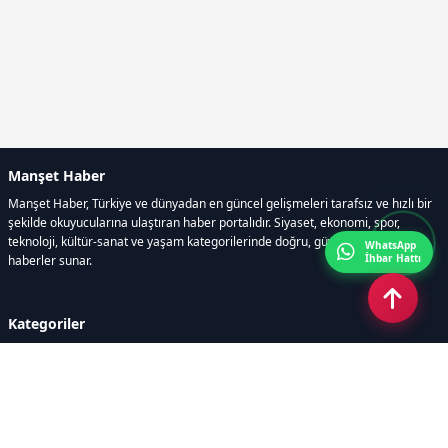
Manşet Haber
Manşet Haber, Türkiye ve dünyadan en güncel gelişmeleri tarafsız ve hızlı bir
şekilde okuyucularına ulaştıran haber portalıdır. Siyaset, ekonomi, spor,
teknoloji, kültür-sanat ve yaşam kategorilerinde doğru, güvenilir ve anlık
WhatsApp
İhbar Hattı
haberler sunar.
Kategoriler
GÜNDEM
ÖZEL HABER
SİYASET
EKONOMİ
DÜNYA
SPOR