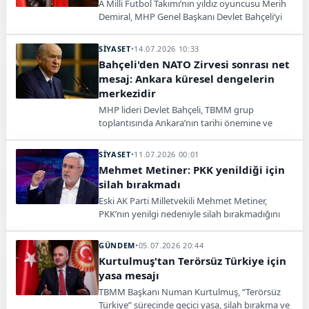
A Milli Futbol Takımı’nın yıldız oyuncusu Merih
Demiral, MHP Genel Başkanı Devlet Bahçeli’yi
makamında ziyaret ederek özel formasını
takdim etti.
SİYASET
•
14.07.2026 10:33
Bahçeli'den NATO Zirvesi sonrası net
mesaj: Ankara küresel dengelerin
merkezidir
MHP lideri Devlet Bahçeli, TBMM grup
toplantısında Ankara’nın tarihi önemine ve
NATO Zirvesi kapsamında küresel güvenlik
başlıklarına değindi.
SİYASET
•
11.07.2026 00:01
Mehmet Metiner: PKK yenildiği için
silah bırakmadı
Eski AK Parti Milletvekili Mehmet Metiner,
PKK’nın yenilgi nedeniyle silah bırakmadığını
savunarak sürecin toplumsal bütünleşme adımı
olduğunu söyledi.
GÜNDEM
•
05.07.2026 20:44
Kurtulmuş'tan Terörsüz Türkiye için
yasa mesajı
TBMM Başkanı Numan Kurtulmuş, “Terörsüz
Türkiye” sürecinde geçici yasa, silah bırakma ve