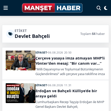
ETIKET
Toplam
64
haber
Devlet Bahçeli
SİYASET
•
06.08.2026 20:50
Çerçeve yasaya imza atmayan MHP’li
Yönter’den mesaj: “Bir canım var…”
“Milli Dayanışma ve Toplumsal Bütünleşmenin
Güçlendirilmesi” adlı çerçeve yasa teklifine imza
atmayan MHP İstanbul Milletvekili İzzet Ulvi
Yönter, dikkat çeken bir açıklama yaptı.
SİYASET
•
06.08.2026 11:31
Erdoğan ve Bahçeli Külliye’de bir
araya geldi
Cumhurbaşkanı Recep Tayyip Erdoğan ile MHP
Genel Başkanı Devlet Bahçeli,