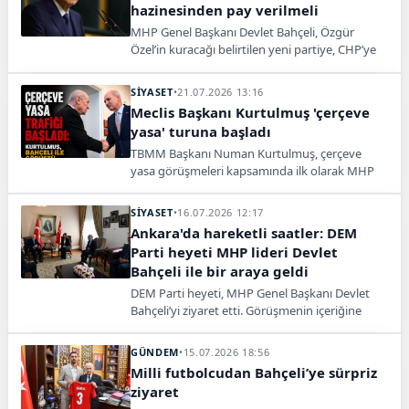
hazinesinden pay verilmeli
MHP Genel Başkanı Devlet Bahçeli, Özgür
Özel’in kuracağı belirtilen yeni partiye, CHP’ye
verilen hazine yardımından milletvekili oranına
göre pay aktarılmasının etik olacağını söyledi.
SİYASET
•
21.07.2026 13:16
Meclis Başkanı Kurtulmuş 'çerçeve
yasa' turuna başladı
TBMM Başkanı Numan Kurtulmuş, çerçeve
yasa görüşmeleri kapsamında ilk olarak MHP
lideri Devlet Bahçeli ile bir araya gelerek parti
turlarını başlattı.
SİYASET
•
16.07.2026 12:17
Ankara'da hareketli saatler: DEM
Parti heyeti MHP lideri Devlet
Bahçeli ile bir araya geldi
DEM Parti heyeti, MHP Genel Başkanı Devlet
Bahçeli’yi ziyaret etti. Görüşmenin içeriğine
ilişkin detayların açıklanması bekleniyor.
GÜNDEM
•
15.07.2026 18:56
Milli futbolcudan Bahçeli’ye sürpriz
ziyaret