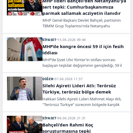
MHP lideri Bahçeli'den Netanyahu'ya
sert tepki: Cumhurbaşkanımıza
parmak sallamak acziyetin ilanıdır
MHP Genel Başkanı Devlet Bahçeli, partisinin
TBMM Grup Toplantısı'nda Netanyahu
yönetiminin Cumhurbaşkanı Erdoğan'ı hedef
alan ithamlarına sert tepki göstererek, bu
SİYASET
•
15.06.2026 09:44
durumun İsrail Başbakanı'nın acziyetinin ve
MHP’de kongre öncesi 59 il için fesih
tükenmişliğinin ilanı olduğunu söyledi.
iddiası
MHP’de İzzet Ulvi Yönter’in istifası sonrası
başlayan teşkilat değişiminin genişlediği, 59 il
teşkilatının daha yenilenebileceği öne sürüldü.
DİĞER
•
07.06.2026 11:37
Silehi Aşireti Lideri Atlı: Terörsüz
Türkiye, terörsüz bölge demek
Hakkari Silehi Aşireti Lideri Mehmet Alayı Atlı,
“Terörsüz Türkiye” sürecinin bölgede karşılık
bulduğunu belirterek, güven ortamıyla birlikte
köylere dönüşlerin başladığını söyledi. Atlı,
SİYASET
•
06.06.2026 21:31
“Terörsüz Türkiye, terörsüz bölge demek”
Bahçeli’den Rahmi Koç
ifadelerini kullandı.
soruşturmasına tepki