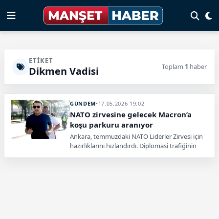
ETIKET
Toplam
1
haber
Dikmen Vadisi
GÜNDEM
•
17.05.2026 19:02
NATO zirvesine gelecek Macron’a
koşu parkuru aranıyor
Ankara, temmuzdaki NATO Liderler Zirvesi için
hazırlıklarını hızlandırdı. Diplomasi trafiğinin
yanında, sabah koşularını aksatmayan Macron
için belirlenecek parkur da dikkat çekti.