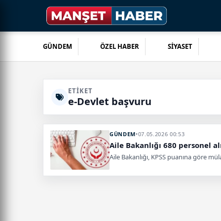
GÜNDEM
ÖZEL HABER
SİYASET
ETIKET
e-Devlet başvuru
GÜNDEM
•
07.05.2026 00:53
Aile Bakanlığı 680 personel a
Aile Bakanlığı, KPSS puanına göre müla