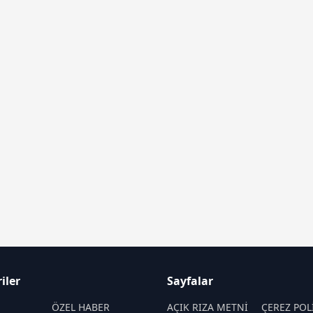
iler
Sayfalar
M
ÖZEL HABER
AÇIK RIZA METNİ
ÇEREZ POL