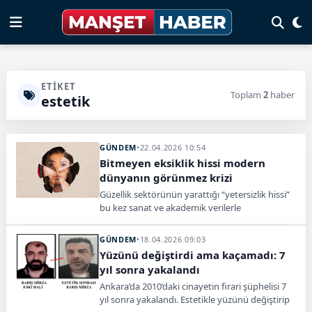
ETIKET
Toplam
2
haber
estetik
GÜNDEM
•
22.04.2026 10:54
Bitmeyen eksiklik hissi modern
dünyanın görünmez krizi
Güzellik sektörünün yarattığı “yetersizlik hissi”
bu kez sanat ve akademik verilerle
sorgulanıyor; MILO’nun çarpıcı yerleştirmesi
tartışmayı büyütüyor.
GÜNDEM
•
18.04.2026 09:03
Yüzünü değiştirdi ama kaçamadı: 7
yıl sonra yakalandı
Ankara’da 2010’daki cinayetin firari şüphelisi 7
yıl sonra yakalandı. Estetikle yüzünü değiştirip