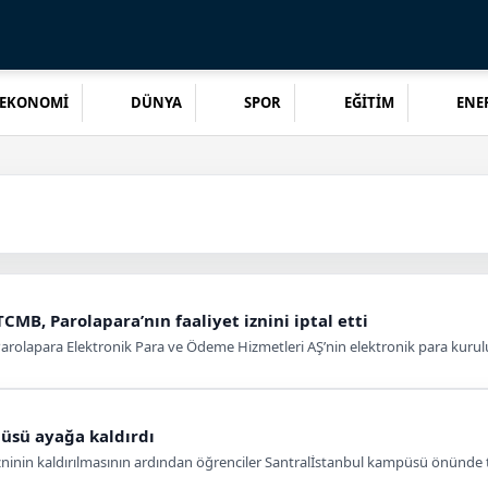
EKONOMİ
DÜNYA
SPOR
EĞİTİM
ENER
MB, Parolapara’nın faaliyet iznini iptal etti
olapara Elektronik Para ve Ödeme Hizmetleri AŞ’nin elektronik para kuruluşu 
püsü ayağa kaldırdı
t izninin kaldırılmasının ardından öğrenciler Santralİstanbul kampüsü önünde 