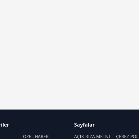
iler
Sayfalar
M
ÖZEL HABER
AÇIK RIZA METNİ
ÇEREZ POL