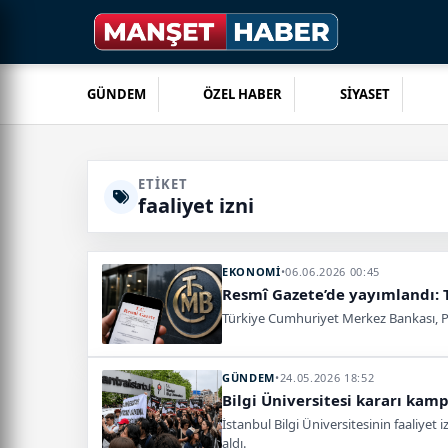
GÜNDEM
ÖZEL HABER
SİYASET
ETIKET
faaliyet izni
EKONOMİ
•
06.06.2026 00:45
Resmî Gazete’de yayımlandı: TC
Türkiye Cumhuriyet Merkez Bankası, Par
GÜNDEM
•
24.05.2026 18:52
Bilgi Üniversitesi kararı kam
İstanbul Bilgi Üniversitesinin faaliye
aldı.