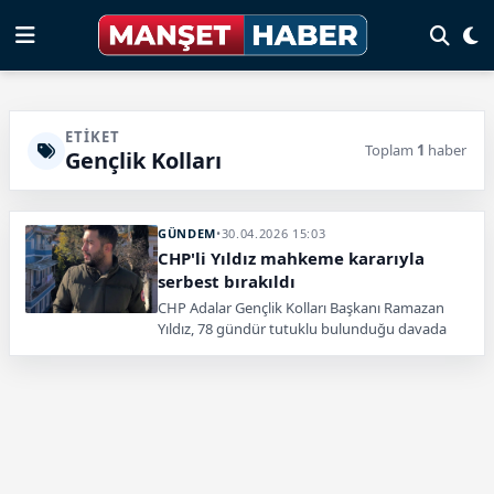
ETIKET
Toplam
1
haber
Gençlik Kolları
GÜNDEM
•
30.04.2026 15:03
CHP'li Yıldız mahkeme kararıyla
serbest bırakıldı
CHP Adalar Gençlik Kolları Başkanı Ramazan
Yıldız, 78 gündür tutuklu bulunduğu davada
İstanbul 22. Ağır Ceza Mahkemesi tarafından
tahliye edildi.