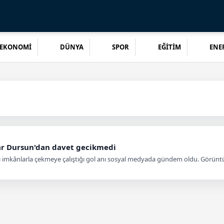
EKONOMİ
DÜNYA
SPOR
EĞİTİM
ENER
ar Dursun'dan davet gecikmedi
ıtlı imkânlarla çekmeye çalıştığı gol anı sosyal medyada gündem oldu. Görünt