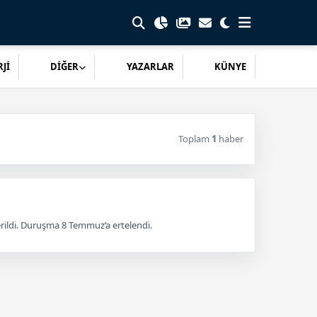
Jİ
DİĞER
YAZARLAR
KÜNYE
Toplam
1
haber
rildi. Duruşma 8 Temmuz’a ertelendi.