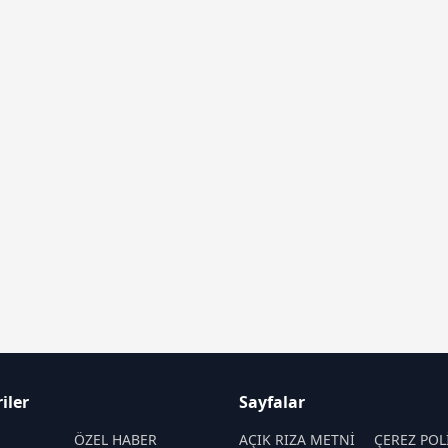
iler
Sayfalar
M
ÖZEL HABER
AÇIK RIZA METNİ
ÇEREZ POL