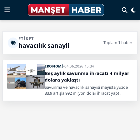
ETIKET
Toplam
1
haber
havacılık sanayii
EKONOMİ
•
04.06.2026 15:34
Beş aylık savunma ihracatı 4 milyar
dolara yaklaştı
Savunma ve havacılık sanayisi mayısta yüzde
33,9 artışla 992 milyon dolar ihracat yaptı.
Haluk Görgün, ocak-mayıs döneminde
ihracatın 3,86 milyar dolara ulaştığını açıkladı.