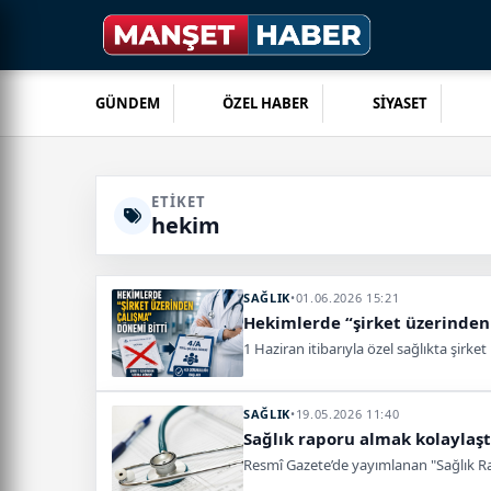
GÜNDEM
ÖZEL HABER
SİYASET
ETIKET
hekim
SAĞLIK
•
01.06.2026 15:21
Hekimlerde “şirket üzerinden
1 Haziran itibarıyla özel sağlıkta şirk
SAĞLIK
•
19.05.2026 11:40
Sağlık raporu almak kolaylaştı
Resmî Gazete’de yayımlanan "Sağlık Rap