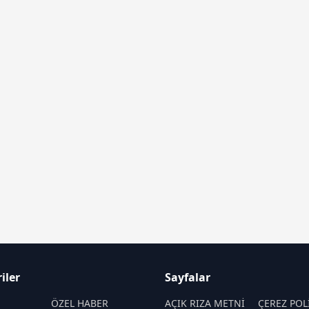
iler
Sayfalar
M
ÖZEL HABER
AÇIK RIZA METNİ
ÇEREZ POL