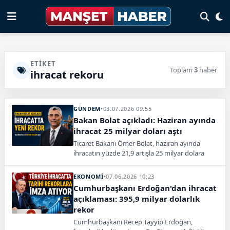
ETIKET
Toplam
3
haber
ihracat rekoru
GÜNDEM
•
03.07.2026 09:55
Bakan Bolat açıkladı: Haziran ayında
ihracat 25 milyar doları aştı
Ticaret Bakanı Ömer Bolat, haziran ayında
ihracatın yüzde 21,9 artışla 25 milyar dolara
yaklaşarak tüm zamanların en yüksek haziran
rakamına ulaştığını açıkladı. Son 12 aylık ihracat
EKONOMİ
•
07.06.2026 10:23
ise ilk kez 278 milyar doları aştı.
Cumhurbaşkanı Erdoğan'dan ihracat
açıklaması: 395,9 milyar dolarlık
rekor
Cumhurbaşkanı Recep Tayyip Erdoğan,