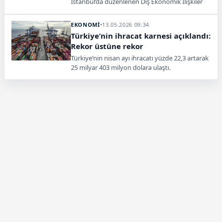
İstanbul’da düzenlenen Dış Ekonomik İlişkiler
Kurulu (DEİK) 39. Genel Kurulu ve Ustalara
Saygı Ödül Töreni’nde yaptığı konuşmada,
EKONOMİ
•
13.05.2026 09:34
Türkiye'nin dış ticaret, ihracat ve yatırım
Türkiye’nin ihracat karnesi açıklandı:
alanındaki performansına ilişkin önemli
Rekor üstüne rekor
değerlendirmelerde bulundu.
Türkiye’nin nisan ayı ihracatı yüzde 22,3 artarak
25 milyar 403 milyon dolara ulaştı.
Yıllıklandırılmış ihracat ise 275,8 milyar dolarla
yeni rekor kırdı.