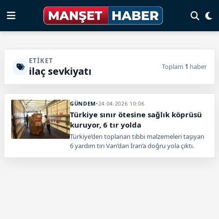
ETIKET
Toplam
1
haber
ilaç sevkiyatı
GÜNDEM
•
24.04.2026 10:06
Türkiye sınır ötesine sağlık köprüsü
kuruyor, 6 tır yolda
Türkiye’den toplanan tıbbi malzemeleri taşıyan
6 yardım tırı Van’dan İran’a doğru yola çıktı.
Sevkiyatın Gürbulak Sınır Kapısı üzerinden
ihtiyaç sahiplerine ulaştırılması planlanıyor.