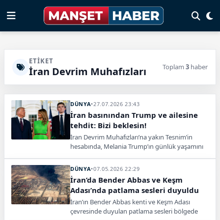
ETIKET
Toplam
3
haber
İran Devrim Muhafızları
DÜNYA
•
27.07.2026 23:43
İran basınından Trump ve ailesine
tehdit: Bizi beklesin!
İran Devrim Muhafızları’na yakın Tesnim’in
hesabında, Melania Trump’ın günlük yaşamını
hedef alan ve Barron Trump’ı tehdit eden bir
video yayımlandı.
DÜNYA
•
07.05.2026 22:29
İran’da Bender Abbas ve Keşm
Adası’nda patlama sesleri duyuldu
İran’ın Bender Abbas kenti ve Keşm Adası
çevresinde duyulan patlama sesleri bölgede