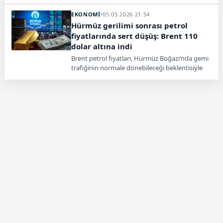
alarm oluştururken, Hürmüz Boğazı gerilimi
büyüyor.
EKONOMİ
•
05.05.2026 21:54
Hürmüz gerilimi sonrası petrol
fiyatlarında sert düşüş: Brent 110
dolar altına indi
Brent petrol fiyatları, Hürmüz Boğazı’nda gemi
trafiğinin normale dönebileceği beklentisiyle
sert düşüş yaşadı. ABD’nin “Özgürlük Projesi”
operasyonu sonrası arz endişelerinin azalması
fiyatları aşağı çekti.