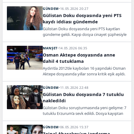
belirterek operasyonların kararlılıkla süreceğini
söyledi.
GÜNDEM
•
16.05.2026 20:27
Gülistan Doku dosyasında yeni PTS
kaydı iddiası gündemde
Gülistan Doku dosyasında yeni PTS kayıtları
gündeme geldi. Kayıp dosya cinayet şüphesiyle
yeniden inceleniyor, soruşturma çok yönlü
olarak genişletiliyor.
MANŞET
•
14.05.2026 06:35
Osman Aktepe dosyasında anne
dahil 4 tutuklama
Aydın’da 2012’de kaybolan 16 yaşındaki Osman
Aktepe dosyasında yıllar sonra kritik eşik aşıldı.
Anne dahil 4 şüpheli tutuklandı.
GÜNDEM
•
11.05.2026 22:48
Gülistan Doku dosyasında 7 tutuklu
nakledildi
Gülistan Doku soruşturmasında yeni gelişme: 7
tutuklu Erzurum’a sevk edildi. Dosya kayıptan
cinayet şüphesine uzanan süreçle sürüyor.
GÜNDEM
•
06.05.2026 15:37
Zeinal Abarakov’un jandarma