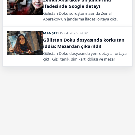
ifadesinde Google detayı
Gülistan Doku soruşturmasında Zeinal
Abarakov’un jandarma ifadesi ortaya çıktı.
Dosyada 17 dijital etkinlik bulgusu tespit edildi.
MANŞET
•
15.04.2026 09:02
Gülistan Doku dosyasında korkutan
iddia: Mezardan çıkarıldı!
Gülistan Doku dosyasında yeni detaylar ortaya
çıktı. Gizli tanık, sim kart iddiası ve mezar
bulgusu dikkat çekti, 13 şüpheli gözaltına alındı.