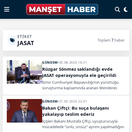
ETIKET
Toplam
7
haber
JASAT
GÜNDEM
•
05.08.2026 18:21
Rüzgar Sönmez saklandığı evde
JASAT operasyonuyla ele geçirildi
İzmir Cumhuriyet Başsavcılığı’nın yürüttüğü
soruşturma kapsamında aranan Menderes
Belediye Başkan Yardımcısı Rüzgar Sönmez,
saklandığı evde düzenlenen operasyonla
GÜNDEM
•
21.05.2026 22:01
yakalandı.
Bakan Çiftçi: Bu suça bulaşanı
yakalayıp teslim ederiz
İçişleri Bakanı Mustafa Çiftçi, uyuşturucuyla
mücadelede “ünlü, ünsüz” ayrımı yapılmadığını