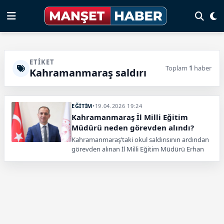
ETIKET
Toplam
1
haber
Kahramanmaraş saldırı
EĞİTİM
•
19.04.2026 19:24
Kahramanmaraş İl Milli Eğitim
Müdürü neden görevden alındı?
Kahramanmaraş’taki okul saldırısının ardından
görevden alınan İl Milli Eğitim Müdürü Erhan
Baydur’la ilgili kararın gerekçesini Milli Eğitim
Bakanlığı açıkladı.