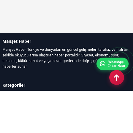
Manşet Haber
Manşet Haber, Türkiye ve dünyadan en güncel gelişmeleri tarafsız ve hızlı bir
şekilde okuyucularına ulaştıran haber portalıdır. Siyaset, ekonomi, spor,
teknoloji, kültür-sanat ve yaşam kategorilerinde doğru, güvenilir ve anlık
WhatsApp
İhbar Hattı
haberler sunar.
Kategoriler
GÜNDEM
ÖZEL HABER
SİYASET
EKONOMİ
DÜNYA
SPOR
EĞİTİM
ENERJİ
DİĞER
MANŞET