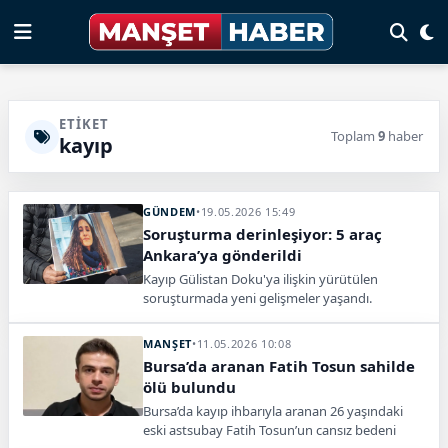
ETIKET
Toplam
9
haber
kayıp
GÜNDEM
•
19.05.2026 15:49
Soruşturma derinleşiyor: 5 araç
Ankara’ya gönderildi
Kayıp Gülistan Doku'ya ilişkin yürütülen
soruşturmada yeni gelişmeler yaşandı.
Dönemin valisi Tuncay Sonel ve İl Özel
idaresi'nin makam araçlarında DNA aranacak.
MANŞET
•
11.05.2026 10:08
Bursa’da aranan Fatih Tosun sahilde
ölü bulundu
Bursa’da kayıp ihbarıyla aranan 26 yaşındaki
eski astsubay Fatih Tosun’un cansız bedeni