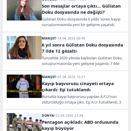
Son mesajlar ortaya çıktı… Gülistan
Doku dosyasında ne değişti?
Gülistan Doku dosyasında 6 yıldır süren kayıp
soruşturmasında yeni bir gelişme yaşandı.
Doku’nun kaybolmadan önceki gece yaptığı
WhatsApp yazışmaları ortaya çıktı. Mesajlarda
MANŞET
•
14.04.2026 00:40
genç kadının kaybolmadan saatler önce yoğun
6 yıl sonra Gülistan Doku dosyasında
bir korku ve duygusal çöküş yaşadığına işaret
7 ilde 12 gözaltı
eden ifadeler yer aldı.
Tunceli’de 2020 yılında kaybolan Gülistan Doku
soruşturmasında yeni gelişme yaşandı. 7 ilde
düzenlenen operasyon kapsamında 12 kişi
hakkında gözaltı kararı.
MANŞET
•
07.04.2026 10:27
Kayıp başvurusu cinayeti ortaya
çıkardı: Eşi tutuklandı
Bursa’da kayıp başvurusu yapılan A.F.U’nun
öldürüldüğü ortaya çıktı. Eşi A.U. tutuklandı, 3
şüpheli adli kontrolle serbest bırakıldı.
DÜNYA
•
03.04.2026 23:48
Pentagon açıkladı: ABD ordusunda
kayıp büyüyor