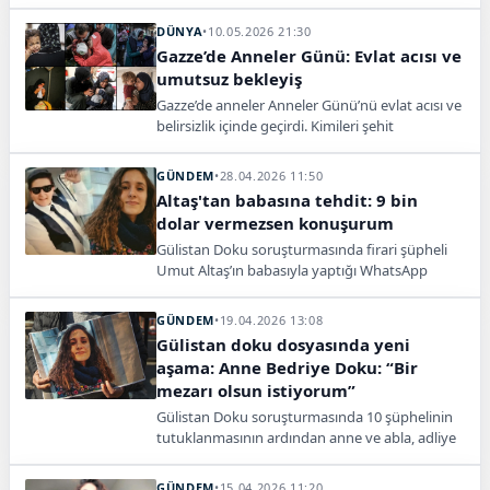
Kurşunlu Sahili açıklarında bulundu.
DÜNYA
•
10.05.2026 21:30
Gazze’de Anneler Günü: Evlat acısı ve
umutsuz bekleyiş
Gazze’de anneler Anneler Günü’nü evlat acısı ve
belirsizlik içinde geçirdi. Kimileri şehit
çocuklarını, kimileri ise kayıp evlatlarını bekliyor.
GÜNDEM
•
28.04.2026 11:50
Altaş'tan babasına tehdit: 9 bin
dolar vermezsen konuşurum
Gülistan Doku soruşturmasında firari şüpheli
Umut Altaş’ın babasıyla yaptığı WhatsApp
yazışmaları ortaya çıktı; mesajlarda 9 bin dolar
talebi ve “her şeyi anlatırım” tehdidi yer aldı.
GÜNDEM
•
19.04.2026 13:08
Gülistan doku dosyasında yeni
aşama: Anne Bedriye Doku: “Bir
mezarı olsun istiyorum”
Gülistan Doku soruşturmasında 10 şüphelinin
tutuklanmasının ardından anne ve abla, adliye
önünde açıklama yaptı. Aile, adalet ve kızlarının
bulunmasını istiyor.
GÜNDEM
•
15.04.2026 11:20