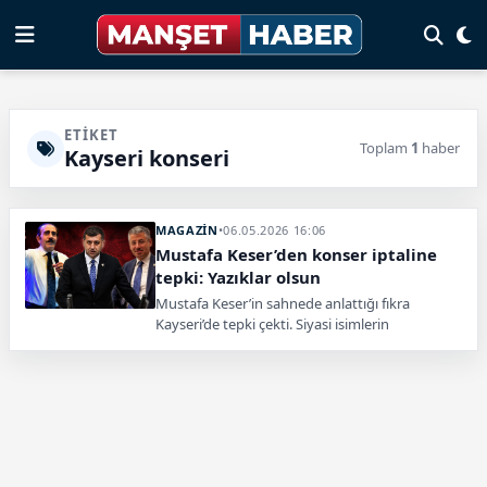
ETIKET
Toplam
1
haber
Kayseri konseri
MAGAZİN
•
06.05.2026 16:06
Mustafa Keser’den konser iptaline
tepki: Yazıklar olsun
Mustafa Keser’in sahnede anlattığı fıkra
Kayseri’de tepki çekti. Siyasi isimlerin
açıklamaları sonrası sanatçının 15 Mayıs’taki
konseri iptal edildi.