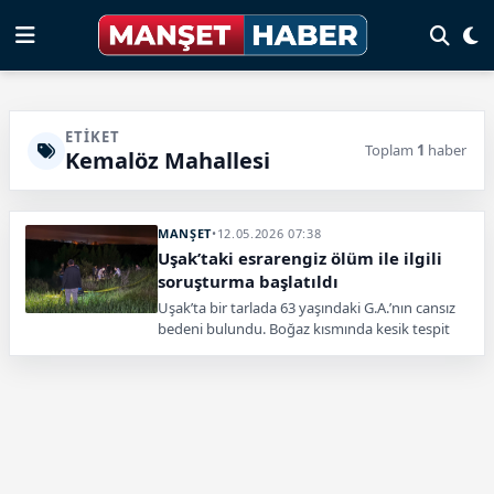
ETIKET
Toplam
1
haber
Kemalöz Mahallesi
MANŞET
•
12.05.2026 07:38
Uşak’taki esrarengiz ölüm ile ilgili
soruşturma başlatıldı
Uşak’ta bir tarlada 63 yaşındaki G.A.’nın cansız
bedeni bulundu. Boğaz kısmında kesik tespit
edilirken, olayla ilgili soruşturma başlatıldı.