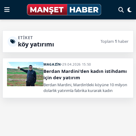
ETIKET
Toplam
1
haber
köy yatırımı
MAGAZİN
•
29.04.2026 15:50
Berdan Mardini'den kadın istihdamı
için dev yatırım
Berdan Mardini, Mardin’deki köyüne 10 milyon
dolarlık yatırımla fabrika kurarak kadın
istihdamını artırmayı ve köyden kente göçü
azaltmayı amaçlıyor.