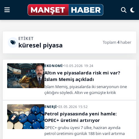
ETIKET
Toplam
4
haber
küresel piyasa
EKONOMİ
•
10.05.2026 19:24
Altın ve piyasalarda risk mi var?
İslam Memiş açıkladı
İslam Memiş, piyasalarda iki senaryonun öne
çıktığını söyledi. Altın ve gümüşte kritik
seviyelere dikkat çekerek yatırımcılara temkin
çağrısı yaptı.
ENERJİ
•
03.05.2026 15:52
Petrol piyasasında yeni hamle:
OPEC+ üretimi artırıyor
OPEC+ grubu üyesi 7 ülke, haziran ayında
petrol üretimini günlük 188 bin varil artırma