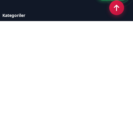
Kategoriler
GÜNDEM
ÖZEL HABER
SİYASET
EKONOMİ
DÜNYA
SPOR
EĞİTİM
ENERJİ
DİĞER
MANŞET
SAĞLIK
MAGAZİN
BİLİM-TEKNOLOJİ
KÜLTÜR-SANAT
SEKTÖREL SİTELERİMİZ
YAZARLAR
KÜNYE
Sayfalar
AÇIK RIZA METNİ
ÇEREZ POLİTİKASI