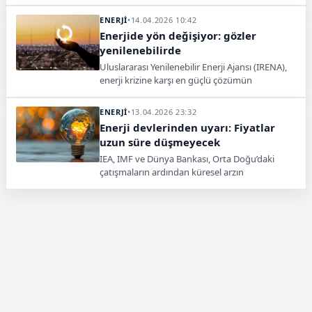
kararı aldı.
ENERJİ
•
14.04.2026 10:42
Enerjide yön değişiyor: gözler
yenilenebilirde
Uluslararası Yenilenebilir Enerji Ajansı (IRENA),
enerji krizine karşı en güçlü çözümün
yenilenebilir enerji olduğunu vurguladı.
ENERJİ
•
13.04.2026 23:32
Enerji devlerinden uyarı: Fiyatlar
uzun süre düşmeyecek
IEA, IMF ve Dünya Bankası, Orta Doğu’daki
çatışmaların ardından küresel arzın
toparlanmasının zaman alacağını açıkladı.