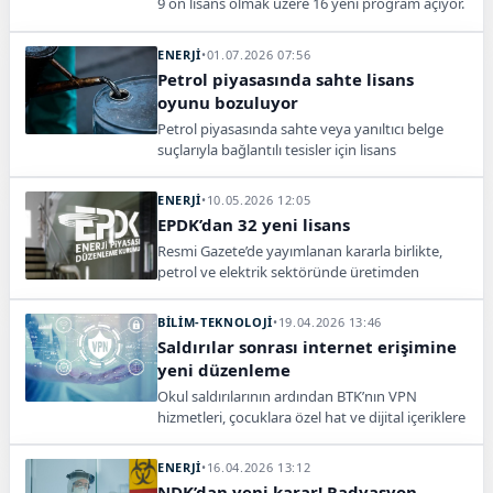
9 ön lisans olmak üzere 16 yeni program açıyor.
Yapay zeka, finansal teknolojiler, biyoteknoloji
ve dijital oyun teknolojileri tercih kılavuzunda
ENERJİ
•
01.07.2026 07:56
yer alacak.
Petrol piyasasında sahte lisans
oyunu bozuluyor
Petrol piyasasında sahte veya yanıltıcı belge
suçlarıyla bağlantılı tesisler için lisans
verilmesini engelleyen yeni tedbirler getirildi.
ENERJİ
•
10.05.2026 12:05
EPDK’dan 32 yeni lisans
Resmi Gazete’de yayımlanan kararla birlikte,
petrol ve elektrik sektöründe üretimden
tedarike kadar geniş bir yelpazede 32 lisans
verildi.
BİLİM-TEKNOLOJİ
•
19.04.2026 13:46
Saldırılar sonrası internet erişimine
yeni düzenleme
Okul saldırılarının ardından BTK’nın VPN
hizmetleri, çocuklara özel hat ve dijital içeriklere
erişim konusunda yeni düzenlemeler üzerinde
çalıştığı öne sürüldü.
ENERJİ
•
16.04.2026 13:12
NDK’dan yeni karar! Radyasyon