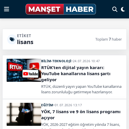
ETIKET
Toplam
7
haber
lisans
BİLİM-TEKNOLOJİ
•
24.07.2026 10:47
RTÜK’ten dijital yayın kararı:
YouTube kanallarına lisans şartı
geliyor
RTÜK, düzenli yayın yapan YouTube kanallarına
lisans zorunluluğu getirmeye hazırlanıyor.
Dijital yayınlarda yeni denetim sistemi
uygulanacak.
EĞİTİM
•
01.07.2026 13:17
YÖK, 7 lisans ve 9 ön lisans programı
açıyor
YÖK, 2026-2027 eğitim öğretim yılında 7 lisans,