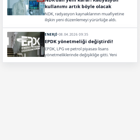
kullanımı artık böyle olacak
NDK, radyasyon kaynaklarının muafiyetine
ilişkin yeni düzenlemeyi yürürlüğe aldı.
Güvenlik, lisans ve kullanım şartları yeniden
belirlendi.
ENERJİ
•
08.04.2026 09:35
EPDK yönetmeliği değiştirdi!
EPDK, LPG ve petrol piyasası lisans
yönetmeliklerinde değişikliğe gitti. Yeni
düzenlemeler Resmi Gazete’de yayımlandı, iflas
kriterleri güncellendi.