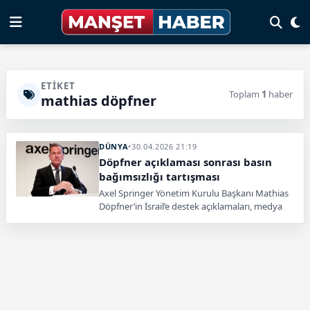
ETIKET
Toplam
1
haber
mathias döpfner
DÜNYA
•
30.04.2026 21:19
Döpfner açıklaması sonrası basın
bağımsızlığı tartışması
Axel Springer Yönetim Kurulu Başkanı Mathias
Döpfner’in İsrail’e destek açıklamaları, medya
bağımsızlığı tartışmalarını yeniden gündeme
taşıdı. Gazeteciler tepki gösterdi.