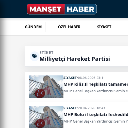
GÜNDEM
ÖZEL HABER
SİYASET
ETIKET
Milliyetçi Hareket Partisi
SİYASET
•
08.06.2026 23:11
MHP Kilis İl Teşkilatı tamamen
MHP Genel Başkan Yardımcısı Semih Yalçı
SİYASET
•
20.04.2026 18:43
MHP Bolu il teşkilatı feshedil
MHP Genel Başkan Yardımcısı Semih Yalçı