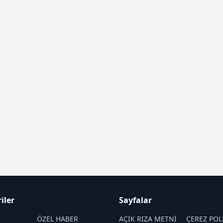
iler
Sayfalar
M
ÖZEL HABER
AÇIK RIZA METNİ
ÇEREZ POL