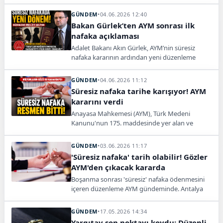
olarak bilinen kişiler için yeni çalışma başlatıldı.
Banka hesaplarının kullanım şekli ve
GÜNDEM
•
04.06.2026 12:40
dolandırıcılık dosyalarındaki ayrımlar
Bakan Gürlek’ten AYM sonrası ilk
incelenecek.
nafaka açıklaması
Adalet Bakanı Akın Gürlek, AYM’nin süresiz
nafaka kararının ardından yeni düzenleme
mesajı verdi. Gürlek, tarafları mağdur
etmeyecek hakkaniyete uygun modelin
GÜNDEM
•
04.06.2026 11:12
TBMM’ye sunulacağını açıkladı.
Süresiz nafaka tarihe karışıyor! AYM
kararını verdi
Anayasa Mahkemesi (AYM), Türk Medeni
Kanunu'nun 175. maddesinde yer alan ve
boşanan eşe süresiz nafaka verilmesini
öngören hükmü oy çokluğuyla iptal etti.
GÜNDEM
•
03.06.2026 11:17
Antalya 12. Aile Mahkemesi'nin başvurusuyla
'Süresiz nafaka' tarih olabilir! Gözler
incelenen düzenleme sonrasında gözler yasal
AYM'den çıkacak kararda
çerçeve için TBMM'ye çevrildi.
Boşanma sonrası 'süresiz' nafaka ödenmesini
içeren düzenleme AYM gündeminde. Antalya
12. Aile Mahkemesi'nin başvurusu üzerine
Genel Kurul gündemine alınan yoksulluk
GÜNDEM
•
17.05.2026 14:34
nafakası maddesi için kritik gün yarın.
Yargıtay son noktayı koydu: Düzenli