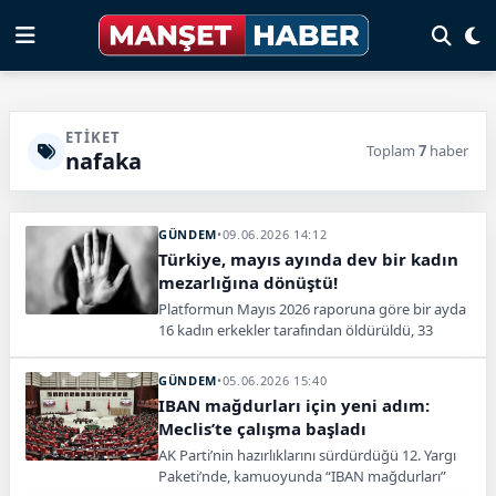
ETIKET
Toplam
7
haber
nafaka
GÜNDEM
•
09.06.2026 14:12
Türkiye, mayıs ayında dev bir kadın
mezarlığına dönüştü!
Platformun Mayıs 2026 raporuna göre bir ayda
16 kadın erkekler tarafından öldürüldü, 33
kadın ise şüpheli şekilde ölü bulundu.
GÜNDEM
•
05.06.2026 15:40
IBAN mağdurları için yeni adım:
Meclis’te çalışma başladı
AK Parti’nin hazırlıklarını sürdürdüğü 12. Yargı
Paketi’nde, kamuoyunda “IBAN mağdurları”