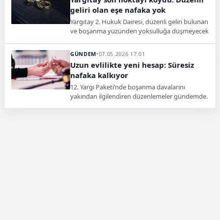
geliri olan eşe nafaka yok
Yargıtay 2. Hukuk Dairesi, düzenli geliri bulunan
ve boşanma yüzünden yoksulluğa düşmeyecek
olan eşe yoksulluk nafakası
bağlanamayacağına hükmederek kararı bozdu.
GÜNDEM
•
07.05.2026 17:01
Uzun evlilikte yeni hesap: Süresiz
nafaka kalkıyor
12. Yargı Paketi’nde boşanma davalarını
yakından ilgilendiren düzenlemeler gündemde.
Süresiz nafaka uygulamasının kaldırılması ve alt
sınır getirilmesi planlanıyor.