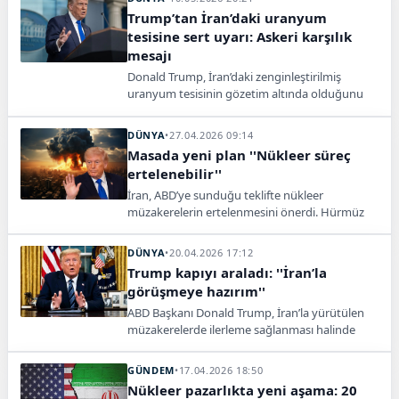
Trump’tan İran’daki uranyum
tesisine sert uyarı: Askeri karşılık
mesajı
Donald Trump, İran’daki zenginleştirilmiş
uranyum tesisinin gözetim altında olduğunu
belirterek, erişim halinde askeri müdahale
tehdidinde bulundu.
DÜNYA
•
27.04.2026 09:14
Masada yeni plan ''Nükleer süreç
ertelenebilir''
İran, ABD’ye sunduğu teklifte nükleer
müzakerelerin ertelenmesini önerdi. Hürmüz
Boğazı’nın açılması ve çatışmanın sona ermesi
öncelik oldu.
DÜNYA
•
20.04.2026 17:12
Trump kapıyı araladı: ''İran’la
görüşmeye hazırım''
ABD Başkanı Donald Trump, İran’la yürütülen
müzakerelerde ilerleme sağlanması halinde
liderler düzeyinde görüşmeye hazır olduğunu
açıkladı; gözler İslamabad’daki kritik temaslara
GÜNDEM
•
17.04.2026 18:50
çevrildi.
Nükleer pazarlıkta yeni aşama: 20