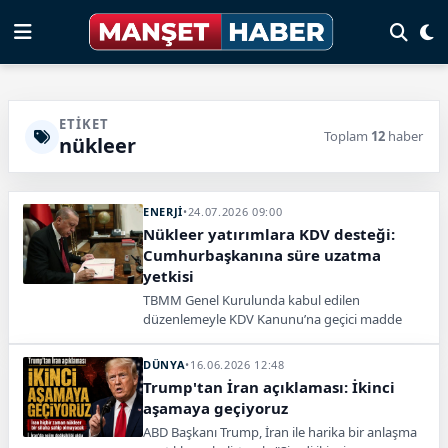
ETIKET
Toplam
12
haber
nükleer
ENERJİ
•
24.07.2026 09:00
Nükleer yatırımlara KDV desteği:
Cumhurbaşkanına süre uzatma
yetkisi
TBMM Genel Kurulunda kabul edilen
düzenlemeyle KDV Kanunu’na geçici madde
eklendi. Cumhurbaşkanına süre uzatma yetkisi
verildi.
DÜNYA
•
16.06.2026 12:48
Trump'tan İran açıklaması: İkinci
aşamaya geçiyoruz
ABD Başkanı Trump, İran ile harika bir anlaşma