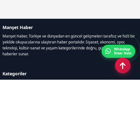
Manşet Haber
Manşet Haber, Türkiye ve dünyadan en güncel gelişmeleri tarafsız ve hızlı bir
şekilde okuyucularına ulaştıran haber portalıdır. Siyaset, ekonomi, spor,
teknoloji, kültür-sanat ve yaşam kategorilerinde doğru, güvenilir ve anlık
WhatsApp
İhbar Hattı
haberler sunar.
Kategoriler
GÜNDEM
ÖZEL HABER
SİYASET
EKONOMİ
DÜNYA
SPOR
EĞİTİM
ENERJİ
DİĞER
MANŞET
SAĞLIK
MAGAZİN