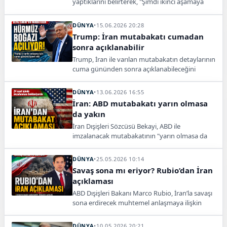
yaptıklarını belirterek, "Şimdi ikinci aşamaya
geçiyoruz" dedi.
DÜNYA
•
15.06.2026 20:28
Trump: İran mutabakatı cumadan
sonra açıklanabilir
Trump, İran ile varılan mutabakatın detaylarının
cuma gününden sonra açıklanabileceğini
belirterek Hürmüz Boğazı’nın tamamen
açılacağını söyledi.
DÜNYA
•
13.06.2026 16:55
İran: ABD mutabakatı yarın olmasa
da yakın
İran Dışişleri Sözcüsü Bekayi, ABD ile
imzalanacak mutabakatının "yarın olmasa da
önümüzdeki günlerde” olabileceğini söyledi.
DÜNYA
•
25.05.2026 10:14
Savaş sona mı eriyor? Rubio’dan İran
açıklaması
ABD Dışişleri Bakanı Marco Rubio, İran’la savaşı
sona erdirecek muhtemel anlaşmaya ilişkin
dikkat çeken açıklamalarda bulundu.
DÜNYA
•
10.05.2026 20:21