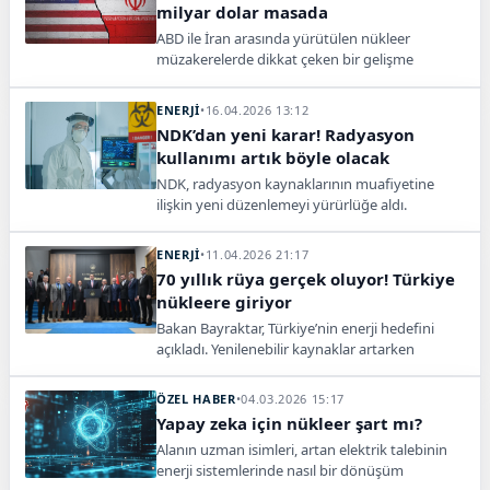
milyar dolar masada
ABD ile İran arasında yürütülen nükleer
müzakerelerde dikkat çeken bir gelişme
yaşandı. Tarafların, uzun süredir devam eden
görüşmelerde yeni bir aşamaya geçtiği
ENERJİ
•
16.04.2026 13:12
belirtilirken, masadaki teklifin detayları
NDK’dan yeni karar! Radyasyon
uluslararası kamuoyunun odağına yerleşti.
kullanımı artık böyle olacak
NDK, radyasyon kaynaklarının muafiyetine
ilişkin yeni düzenlemeyi yürürlüğe aldı.
Güvenlik, lisans ve kullanım şartları yeniden
belirlendi.
ENERJİ
•
11.04.2026 21:17
70 yıllık rüya gerçek oluyor! Türkiye
nükleere giriyor
Bakan Bayraktar, Türkiye’nin enerji hedefini
açıkladı. Yenilenebilir kaynaklar artarken
nükleer enerji de sisteme dahil edilerek dışa
bağımlılık azaltılacak.
ÖZEL HABER
•
04.03.2026 15:17
Yapay zeka için nükleer şart mı?
Alanın uzman isimleri, artan elektrik talebinin
enerji sistemlerinde nasıl bir dönüşüm