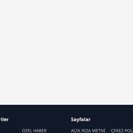
iler
Sayfalar
M
ÖZEL HABER
AÇIK RIZA METNİ
ÇEREZ POL