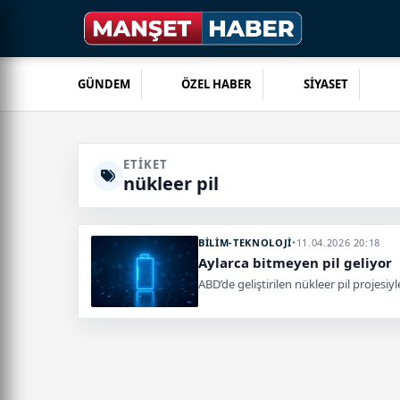
GÜNDEM
ÖZEL HABER
SİYASET
ETIKET
nükleer pil
BİLİM-TEKNOLOJİ
•
11.04.2026 20:18
Aylarca bitmeyen pil geliyor
ABD’de geliştirilen nükleer pil projesiy