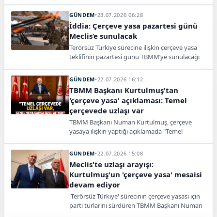
hükümetine ve uluslararası topluma çağrıda
bulundu.
GÜNDEM
•
23.07.2026 06:28
İddia: Çerçeve yasa pazartesi günü
Meclis’e sunulacak
Terörsüz Türkiye sürecine ilişkin çerçeve yasa
teklifinin pazartesi günü TBMM’ye sunulacağı
ve ağustos ortasına kadar yasalaşacağı öne
sürüldü.
GÜNDEM
•
22.07.2026 16:12
TBMM Başkanı Kurtulmuş'tan
'çerçeve yasa' açıklaması: Temel
çerçevede uzlaşı var
TBMM Başkanı Numan Kurtulmuş, çerçeve
yasaya ilişkin yaptığı açıklamada "Temel
çerçevede anlayış birliği var, genel veya şahsa
özel af olmayacak" diyerek yasanın haftaya
GÜNDEM
•
22.07.2026 15:08
komisyona geleceğini söyledi.
Meclis'te uzlaşı arayışı:
Kurtulmuş'un 'çerçeve yasa' mesaisi
devam ediyor
'Terörsüz Türkiye' sürecinin çerçeve yasası için
parti turlarını sürdüren TBMM Başkanı Numan
Kurtulmuş, ikinci güne İYİ Parti lideri Müsavat