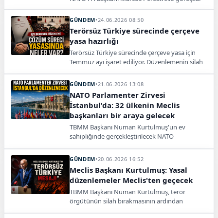
GÜNDEM
•
24.06.2026 08:50
Terörsüz Türkiye sürecinde çerçeve
yasa hazırlığı
Terörsüz Türkiye sürecinde çerçeve yasa için
Temmuz ayı işaret ediliyor. Düzenlemenin silah
bırakmanın teyidiyle yürürlüğe girmesi
bekleniyor.
GÜNDEM
•
21.06.2026 13:08
NATO Parlamenter Zirvesi
İstanbul'da: 32 ülkenin Meclis
başkanları bir araya gelecek
TBMM Başkanı Numan Kurtulmuş'un ev
sahipliğinde gerçekleştirilecek NATO
Parlamenter Zirvesi, 28-29 Haziran tarihlerinde
İstanbul'da yapılacak.
GÜNDEM
•
20.06.2026 16:52
Meclis Başkanı Kurtulmuş: Yasal
düzenlemeler Meclis'ten geçecek
TBMM Başkanı Numan Kurtulmuş, terör
örgütünün silah bırakmasının ardından
toplumsal bütünleşme için yasal