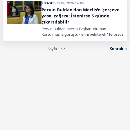
düzenlemelerin Meclis'ten geçeceğini söyledi.
SİYASET
•
19.06.2026 14:09
Pervin Buldan'dan Meclis'e 'çerçeve
yasa' çağrısı: İstenirse 5 günde
çıkartılabilir
Pervin Buldan, Meclis Başkanı Numan
Kurtulmuş'la görüştüklerini belirterek "Terörsüz
Türkiye" süreci için çerçeve yasanın istenirse 5
günde çıkartılabileceğini, aksi halde sabotaj
Sayfa 1 / 2
Sonraki »
riskinin artacağını söyledi.