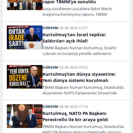
rapor TBMM’ye sunuldu
Suça sürüklenen çocuklara ilişkin Meclis
Araştırma Komisyonu raporu, TBMM
Başkanlığına sunuldu.
GÜNDEM
•
30.06.2026 13:27
Kurtulmuş'tan İsrail tepkisi:
Saldırıları açık ihlal!
TBMM Başkanı Numan Kurtulmuş, İsrail’in
Lübnan ve Suriye’ye yönelik saldırılarını
uluslararası hukukun açık ihlali olarak
değerlendirdi.
GÜNDEM
•
29.06.2026 09:22
Kurtulmuş’tan dünya siyasetine:
Yeni dünya sistemi kurulmalı
TBMM Başkanı Numan Kurtulmuş, İstanbul’da
düzenlenen NATO Parlamenter Zirvesi’nde
küresel sistemin yeniden inşa edilmesi
gerektiğini vurguladı.
GÜNDEM
•
28.06.2026 17:14
Kurtulmuş, NATO PA Başkanı
Perestrello ile bir araya geldi
TBMM Başkanı Numan Kurtulmuş, İstanbul'da
NATO PA Başkanı Marcos Perestrello görüştü.