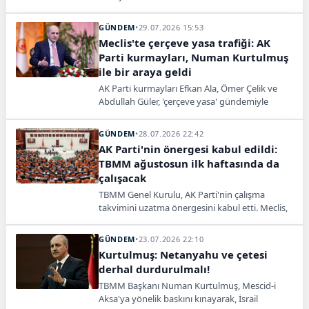
genel ya da kişisel af niteliği taşımayacağını
açıkladı.
GÜNDEM
•
29.07.2026 15:53
Meclis'te çerçeve yasa trafiği: AK
Parti kurmayları, Numan Kurtulmuş
ile bir araya geldi
AK Parti kurmayları Efkan Ala, Ömer Çelik ve
Abdullah Güler, 'çerçeve yasa' gündemiyle
TBMM Başkanı Numan Kurtulmuş ile görüştü.
GÜNDEM
•
28.07.2026 22:42
AK Parti'nin önergesi kabul edildi:
TBMM ağustosun ilk haftasında da
çalışacak
TBMM Genel Kurulu, AK Parti'nin çalışma
takvimini uzatma önergesini kabul etti. Meclis,
temmuzun ardından ağustosun ilk haftasında
da kanun tekliflerini görüşecek.
GÜNDEM
•
23.07.2026 22:10
Kurtulmuş: Netanyahu ve çetesi
derhal durdurulmalı!
TBMM Başkanı Numan Kurtulmuş, Mescid-i
Aksa'ya yönelik baskını kınayarak, İsrail