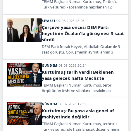
TBMM Başkanı Numan Kurtulmuş, Terörsüz
Türkiye süreci kapsamında hazırlanan 12
maddelik çerçeve yasa teklifine imza attı.
SİYASET
•
02.08.2026 18:03
Çerçeve yasa öncesi DEM Parti
heyetinin Öcalan'la görüşmesi 3 saat
sürdü
DEM Parti İmralı Heyeti, Abdullah Öcalan ile 3
saat görüştü. Görüşmenin ayrıntılarının 3
Ağustos’ta açıklanacağı bildirildi.
GÜNDEM
•
01.08.2026 20:24
Kurtulmuş tarih verdi! Beklenen
yasa gelecek hafta Meclis’te
TBMM Başkanı Numan Kurtulmuş, terör
örgütünün feshi ve silahların bırakılması
sonrası uygulanacak düzenlemeyle yeni bir
dönemin başlayacağını söyledi.
GÜNDEM
•
30.07.2026 12:39
Kurtulmuş: Bu yasa asla genel af
mahiyetinde değildir
TBMM Başkanı Numan Kurtulmuş, terörsüz
Türkiye sürecinde hazırlanacak düzenlemenin