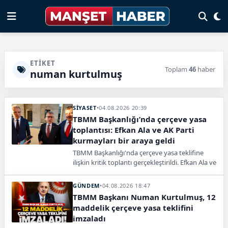
ETIKET
Toplam
46
haber
numan kurtulmuş
SİYASET
•
04.08.2026 20:39
TBMM Başkanlığı’nda çerçeve yasa
toplantısı: Efkan Ala ve AK Parti
kurmayları bir araya geldi
TBMM Başkanlığı'nda çerçeve yasa teklifine
ilişkin kritik toplantı gerçekleştirildi. Efkan Ala ve
AK Parti kurmayları, teklif metnine son şeklini
vermek üzere bir araya geldi.
GÜNDEM
•
04.08.2026 18:47
TBMM Başkanı Numan Kurtulmuş, 12
maddelik çerçeve yasa teklifini
imzaladı