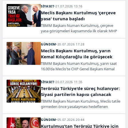
Dervişoğlu ile görüşerek başladı.
SİYASET
•
21.07.2026 13:16
Meclis Başkanı Kurtulmuş 'çerçeve
yasa' turuna başladı
TBMM Başkanı Numan Kurtulmuş, çerçeve
yasa görüşmeleri kapsamında ilk olarak MHP
lideri Devlet Bahçeli ile bir araya gelerek parti
turlarını başlattı.
GÜNDEM
•
20.07.2026 17:28
Meclis Başkanı Kurtulmuş, yarın
Kemal Kılıçdaroğlu ile görüşecek
TBMM Başkanı Numan Kurtulmuş, yarın saat
16.00'da Meclis'te CHP Genel Başkanı Kemal
Kılıçdaroğlu ile bir araya gelecek.
SİYASET
•
20.07.2026 11:35
Terörsüz Türkiye'de süreç hızlanıyor:
Siyasi partilerin kapısı çalınacak
TBMM Başkanı Numan Kurtulmuş, Meclis tatile
girmeden önce yasalaşması hedeflenen
"çerçeve yasa" taslağına ortak bir zemin bulmak
amacıyla siyasi partileri kapsayan kritik bir
GÜNDEM
•
05.07.2026 20:44
ziyaret turuna çıkıyor.
Kurtulmuş'tan Terörsüz Türkiye için