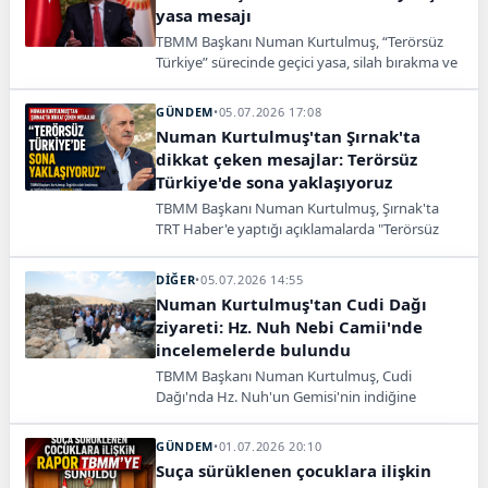
yasa mesajı
TBMM Başkanı Numan Kurtulmuş, “Terörsüz
Türkiye” sürecinde geçici yasa, silah bırakma ve
Meclis takvimine ilişkin mesajlar verdi.
GÜNDEM
•
05.07.2026 17:08
Numan Kurtulmuş'tan Şırnak'ta
dikkat çeken mesajlar: Terörsüz
Türkiye'de sona yaklaşıyoruz
TBMM Başkanı Numan Kurtulmuş, Şırnak'ta
TRT Haber'e yaptığı açıklamalarda "Terörsüz
Türkiye" sürecine ilişkin önemli
değerlendirmelerde bulundu. Sürecin son
DİĞER
•
05.07.2026 14:55
aşamaya geldiğini belirten Kurtulmuş,
Numan Kurtulmuş'tan Cudi Dağı
"Örgütün silah bırakması ve tasfiyesi
ziyareti: Hz. Nuh Nebi Camii'nde
konusunda kararlılık tamdır" dedi.
incelemelerde bulundu
TBMM Başkanı Numan Kurtulmuş, Cudi
Dağı'nda Hz. Nuh'un Gemisi'nin indiğine
inanılan Sefine Mevkii'ni ziyaret etti. Kurtulmuş,
yapımı süren Hz. Nuh Nebi Camii'nde
GÜNDEM
•
01.07.2026 20:10
incelemelerde bulunarak inşa sürecine temsili
Suça sürüklenen çocuklara ilişkin
katkı sundu.