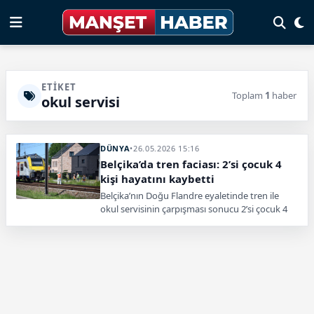
ETIKET
Toplam
1
haber
okul servisi
DÜNYA
•
26.05.2026 15:16
Belçika’da tren faciası: 2’si çocuk 4
kişi hayatını kaybetti
Belçika’nın Doğu Flandre eyaletinde tren ile
okul servisinin çarpışması sonucu 2’si çocuk 4
kişi yaşamını yitirdi, çok sayıda kişi yaralandı.