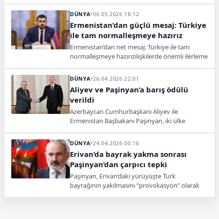
olduğu Sivil Sözleşme Partisi’nin kazandığını
açıkladı.
DÜNYA
•
06.05.2026 18:12
Ermenistan’dan güçlü mesaj: Türkiye
ile tam normalleşmeye hazırız
Ermenistan’dan net mesaj: Türkiye ile tam
normalleşmeye hazırızilişkilerde önemli ilerleme
sağlandığını belirterek tam normalleşme ve
sınırların açılması çağrısı yaptı.
DÜNYA
•
26.04.2026 22:01
Aliyev ve Paşinyan’a barış ödülü
verildi
Azerbaycan Cumhurbaşkanı Aliyev ile
Ermenistan Başbakanı Paşinyan, iki ülke
arasındaki barış süreci nedeniyle Gernika Barış
ve Uzlaşma Ödülü’ne layık görüldü.
DÜNYA
•
24.04.2026 00:16
Erivan’da bayrak yakma sonrası
Paşinyan’dan çarpıcı tepki
Paşinyan, Erivan’daki yürüyüşte Türk
bayrağının yakılmasını “provokasyon” olarak
nitelendirerek kınadı. Olayın gerilimi artırdığı
vurgulandı.