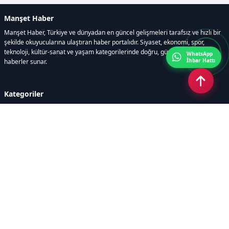
Manşet Haber
Manşet Haber, Türkiye ve dünyadan en güncel gelişmeleri tarafsız ve hızlı bir
şekilde okuyucularına ulaştıran haber portalıdır. Siyaset, ekonomi, spor,
teknoloji, kültür-sanat ve yaşam kategorilerinde doğru, güvenilir ve anlık
WhatsApp
İhbar Hattı
haberler sunar.
Kategoriler
GÜNDEM
ÖZEL HABER
SİYASET
EKONOMİ
DÜNYA
SPOR
EĞİTİM
ENERJİ
DİĞER
MANŞET
SAĞLIK
MAGAZİN
BİLİM-TEKNOLOJİ
KÜLTÜR-SANAT
SEKTÖREL SİTELERİMİZ
YAZARLAR