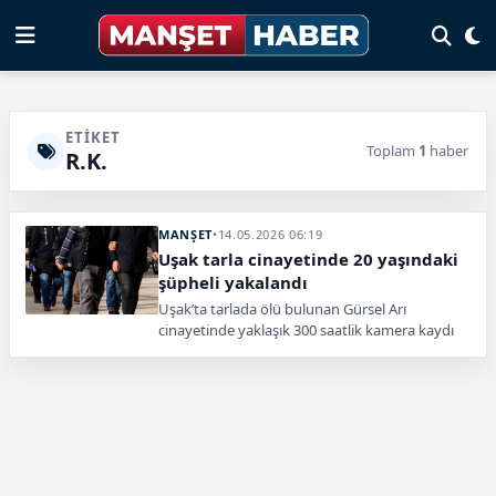
ETIKET
Toplam
1
haber
R.K.
MANŞET
•
14.05.2026 06:19
Uşak tarla cinayetinde 20 yaşındaki
şüpheli yakalandı
Uşak’ta tarlada ölü bulunan Gürsel Arı
cinayetinde yaklaşık 300 saatlik kamera kaydı
incelendi. 20 yaşındaki şüpheli gözaltına alındı.