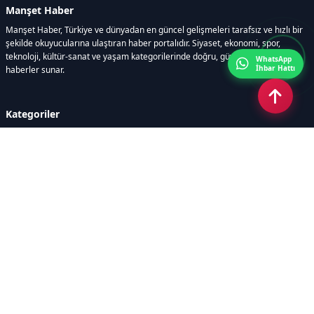
Manşet Haber
Manşet Haber, Türkiye ve dünyadan en güncel gelişmeleri tarafsız ve hızlı bir
şekilde okuyucularına ulaştıran haber portalıdır. Siyaset, ekonomi, spor,
teknoloji, kültür-sanat ve yaşam kategorilerinde doğru, güvenilir ve anlık
WhatsApp
İhbar Hattı
haberler sunar.
Kategoriler
GÜNDEM
ÖZEL HABER
SİYASET
EKONOMİ
DÜNYA
SPOR
EĞİTİM
ENERJİ
DİĞER
MANŞET
SAĞLIK
MAGAZİN
BİLİM-TEKNOLOJİ
KÜLTÜR-SANAT
SEKTÖREL SİTELERİMİZ
YAZARLAR