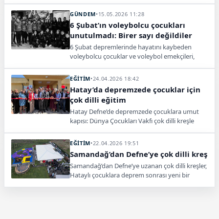
ulaşılırken, can kaybı 3’e yükseldi.
GÜNDEM
•
15.05.2026 11:28
6 Şubat’ın voleybolcu çocukları
unutulmadı: Birer sayı değildiler
6 Şubat depremlerinde hayatını kaybeden
voleybolcu çocuklar ve voleybol emekçileri,
ansiklopediye taşınan yaşam hikâyeleri ve
açılacak anıt parkla unutulmayacak.
EĞİTİM
•
24.04.2026 18:42
Hatay’da depremzede çocuklar için
çok dilli eğitim
Hatay Defne’de depremzede çocuklara umut
kapısı: Dünya Çocukları Vakfı çok dilli kreşle
miniklere güvenli eğitim ve yeni bir gelecek
sundu.
EĞİTİM
•
22.04.2026 19:51
Samandağ’dan Defne’ye çok dilli kreş
Samandağ’dan Defne’ye uzanan çok dilli kreşler,
Hataylı çocuklara deprem sonrası yeni bir
eğitim kapısı açıyor.