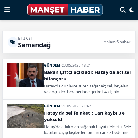
ETIKET
Toplam
5
haber
Samandağ
GÜNDEM
•
23.05.2026 18:21
Bakan Çiftçi açıkladı: Hatay’da acı sel
bilançosu
Hatay’da günlerce süren sağanak; sel, heyelan
ve göçükleri beraberinde getirdi. 4 kişinin
yaşamını yitirdiği afetin ardından bir kişi için
arama çalışmaları sürerken, yeni yağış
GÜNDEM
•
21.05.2026 21:42
uyarısıyla ekipler sahadaki önlemleri artırdı.
Hatay’da sel felaketi: Can kaybı 3’e
yükseldi
Hatay’da etkili olan sağanak hayatı felç etti. Sele
kapılan kayıp kişilerden birinin cansız bedenine