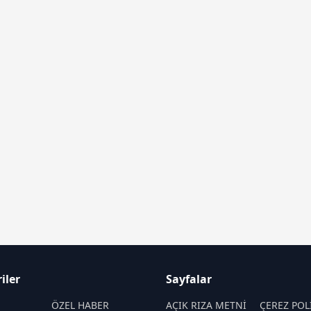
iler
Sayfalar
M
ÖZEL HABER
AÇIK RIZA METNİ
ÇEREZ POL