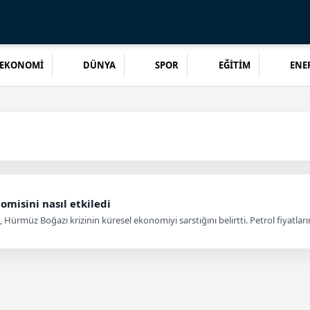
EKONOMİ
DÜNYA
SPOR
EĞİTİM
ENER
misini nasıl etkiledi
ürmüz Boğazı krizinin küresel ekonomiyi sarstığını belirtti. Petrol fiyatların