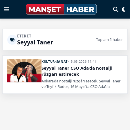
ETIKET
Toplam
1
haber
Seyyal Taner
KÜLTÜR-SANAT
•
15.05.2026 11:41
Seyyal Taner CSO Ada’da nostalji
rüzgarı estirecek
Ankara’da nostalji rüzgârı esecek. Seyyal Taner
ve Teyfik Rodos, 16 Mayıs’ta CSO Ada’da
unutulmaz şarkıları müzikseverlerle
buluşturacak.