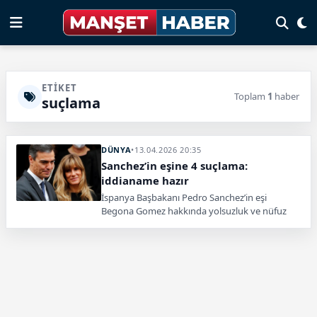
ETIKET
Toplam
1
haber
suçlama
DÜNYA
•
13.04.2026 20:35
Sanchez’in eşine 4 suçlama:
iddianame hazır
İspanya Başbakanı Pedro Sanchez’in eşi
Begona Gomez hakkında yolsuzluk ve nüfuz
ticareti dahil dört ayrı suçlamayla iddianame
hazırlandı.