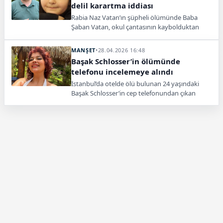
delil karartma iddiası
Rabia Naz Vatan’ın şüpheli ölümünde Baba
Şaban Vatan, okul çantasının kaybolduktan
saatler sonra bulunmasını delil karartma olarak
değerlendirerek suç duyurusunda bulundu.
MANŞET
•
28.04.2026 16:48
Başak Schlosser’in ölümünde
telefonu incelemeye alındı
İstanbul’da otelde ölü bulunan 24 yaşındaki
Başak Schlosser’in cep telefonundan çıkan
görüntüler soruşturmanın yönünü etkileyebilir.