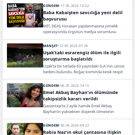
taşıdı.
GÜNDEM
•
17.06.2026 10:52
Baba Kabaişten savcılığa yeni delil
başvurusu
MİT, DEAŞ Horasan yapılanmasına yönelik
operasyonda örgütün medya sorumlusu
Ahmet Kazancı’yı yakaladı. Kritik propaganda
ağı hedef alındı.
MANŞET
•
12.05.2026 07:38
Uşak’taki esrarengiz ölüm ile ilgili
soruşturma başlatıldı
Uşak’ta bir tarlada 63 yaşındaki G.A.’nın cansız
bedeni bulundu. Boğaz kısmında kesik tespit
edilirken, olayla ilgili soruşturma başlatıldı.
GÜNDEM
•
06.05.2026 14:15
Emel Akbaş Bayhan'ın ölümünde
takipsizlik kararı verildi
Gaziantep’te 2 aylık hamile Emel Akbaş
Bayhan’ın yüksekten düşerek ölmesinin
ardından verilen takipsizlik kararı, aileyi yeni
hukuk mücadelesine taşıdı.
GÜNDEM
•
30.04.2026 09:22
Rabia Naz'ın okul çantasına ilişkin