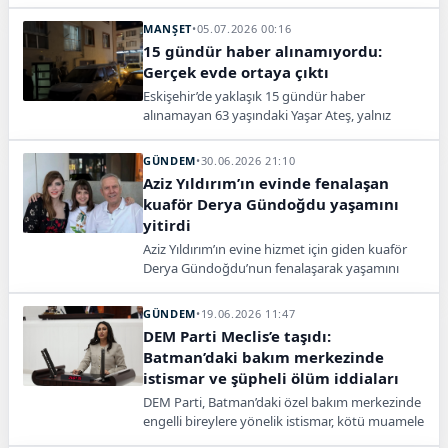
yeni bir aşamaya geçildi. Van Cumhuriyet
Başsavcılığı bünyesinde oluşturulan özel ekip,
MANŞET
•
05.07.2026 00:16
karartıldığı iddia edilen 15 dakikalık kamera
15 gündür haber alınamıyordu:
kaydı ile baz istasyonu verilerini yeniden
Gerçek evde ortaya çıktı
inceleyecek.
Eskişehir’de yaklaşık 15 gündür haber
alınamayan 63 yaşındaki Yaşar Ateş, yalnız
yaşadığı evinde ölü bulundu. Ölüm şüpheli
olarak değerlendirildi.
GÜNDEM
•
30.06.2026 21:10
Aziz Yıldırım’ın evinde fenalaşan
kuaför Derya Gündoğdu yaşamını
yitirdi
Aziz Yıldırım’ın evine hizmet için giden kuaför
Derya Gündoğdu’nun fenalaşarak yaşamını
yitirdiği öne sürüldü. Ölüm nedeni otopsiyle
belirlenecek.
GÜNDEM
•
19.06.2026 11:47
DEM Parti Meclis’e taşıdı:
Batman’daki bakım merkezinde
istismar ve şüpheli ölüm iddiaları
DEM Parti, Batman’daki özel bakım merkezinde
engelli bireylere yönelik istismar, kötü muamele
ve şüpheli ölümler iddialarını Meclis gündemine