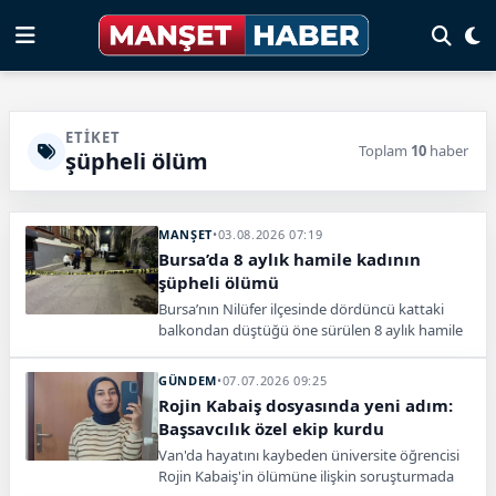
ETIKET
Toplam
10
haber
şüpheli ölüm
MANŞET
•
03.08.2026 07:19
Bursa’da 8 aylık hamile kadının
şüpheli ölümü
Bursa’nın Nilüfer ilçesinde dördüncü kattaki
balkondan düştüğü öne sürülen 8 aylık hamile
kadın yaşamını yitirdi. Eşi gözaltına alındı.
GÜNDEM
•
07.07.2026 09:25
Rojin Kabaiş dosyasında yeni adım:
Başsavcılık özel ekip kurdu
Van'da hayatını kaybeden üniversite öğrencisi
Rojin Kabaiş'in ölümüne ilişkin soruşturmada