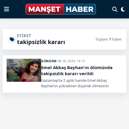
ETIKET
Toplam
1
haber
takipsizlik kararı
GÜNDEM
•
06.05.2026 14:15
Emel Akbaş Bayhan'ın ölümünde
takipsizlik kararı verildi
Gaziantep’te 2 aylık hamile Emel Akbaş
Bayhan’ın yüksekten düşerek ölmesinin
ardından verilen takipsizlik kararı, aileyi yeni
hukuk mücadelesine taşıdı.