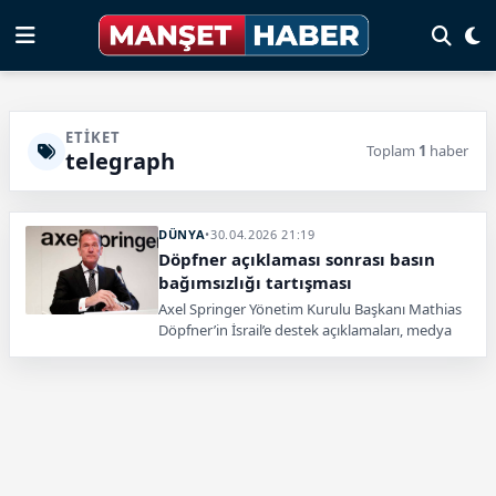
ETIKET
Toplam
1
haber
telegraph
DÜNYA
•
30.04.2026 21:19
Döpfner açıklaması sonrası basın
bağımsızlığı tartışması
Axel Springer Yönetim Kurulu Başkanı Mathias
Döpfner’in İsrail’e destek açıklamaları, medya
bağımsızlığı tartışmalarını yeniden gündeme
taşıdı. Gazeteciler tepki gösterdi.