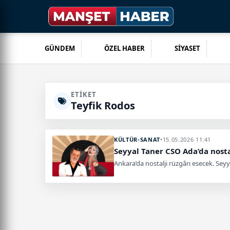
GÜNDEM
ÖZEL HABER
SİYASET
ETIKET
Teyfik Rodos
KÜLTÜR-SANAT
•
15.05.2026 11:41
Seyyal Taner CSO Ada’da nosta
Ankara’da nostalji rüzgârı esecek. Sey