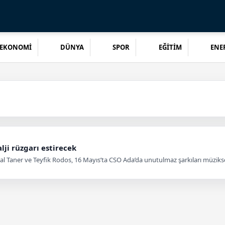
EKONOMİ
DÜNYA
SPOR
EĞİTİM
ENER
lji rüzgarı estirecek
yal Taner ve Teyfik Rodos, 16 Mayıs’ta CSO Ada’da unutulmaz şarkıları müziks