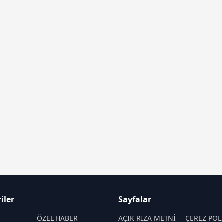
iler
Sayfalar
M
ÖZEL HABER
AÇIK RIZA METNİ
ÇEREZ POL