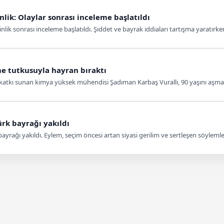
lik: Olaylar sonrası inceleme başlatıldı
ik sonrası inceleme başlatıldı. Şiddet ve bayrak iddiaları tartışma yaratırken
e tutkusuyla hayran bıraktı
katkı sunan kimya yüksek mühendisi Şadıman Karbaş Vurallı, 90 yaşını aşm
ürk bayrağı yakıldı
rağı yakıldı. Eylem, seçim öncesi artan siyasi gerilim ve sertleşen söylemlerl