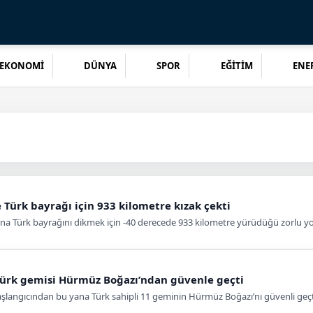
EKONOMİ
DÜNYA
SPOR
EĞİTİM
ENER
de Türk bayrağı için 933 kilometre kızak çekti
bu’na Türk bayrağını dikmek için -40 derecede 933 kilometre yürüdüğü zorlu yo
Türk gemisi Hürmüz Boğazı’ndan güvenle geçti
şlangıcından bu yana Türk sahipli 11 geminin Hürmüz Boğazı’nı güvenli geçti