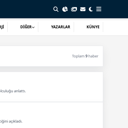
Jİ
DİĞER
YAZARLAR
KÜNYE
Toplam
9
haber
lculuğu anlattı.
ğini açıkladı.