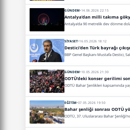
GÜNDEM
•
14.06.2026 22:15
Antalya’dan milli takıma gök
Antalya’da 90 metrelik dev dönme dolap, 
SİYASET
•
16.05.2026 18:12
Destici’den Türk bayrağı çıkış
BBP Genel Başkanı Mustafa Destici, Sak
GÜNDEM
•
10.05.2026 21:30
ODTÜ’deki konser gerilimi sonr
ODTÜ Bahar Şenlikleri kapsamında yaşana
EĞİTİM
•
07.05.2026 19:50
Bahar şenliği sonrası ODTÜ y
ODTÜ, 37. Uluslararası Bahar Şenliği’nd