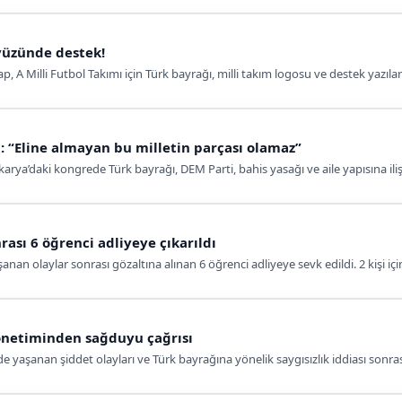
yüzünde destek!
A Milli Futbol Takımı için Türk bayrağı, milli takım logosu ve destek yazılarıy
ı: “Eline almayan bu milletin parçası olamaz”
arya’daki kongrede Türk bayrağı, DEM Parti, bahis yasağı ve aile yapısına il
ası 6 öğrenci adliyeye çıkarıldı
n olaylar sonrası gözaltına alınan 6 öğrenci adliyeye sevk edildi. 2 kişi içi
önetiminden sağduyu çağrısı
e yaşanan şiddet olayları ve Türk bayrağına yönelik saygısızlık iddiası sonras