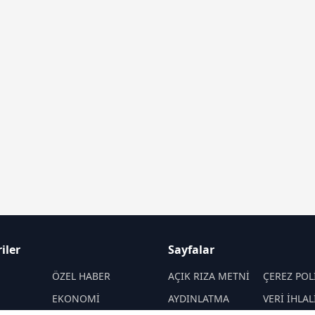
iler
Sayfalar
M
ÖZEL HABER
AÇIK RIZA METNİ
ÇEREZ POL
EKONOMİ
AYDINLATMA
VERİ İHLAL