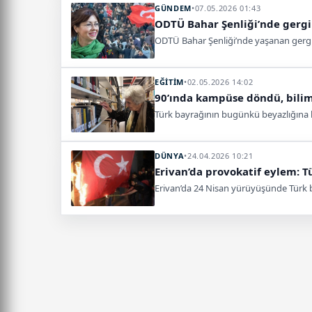
GÜNDEM
•
07.05.2026 01:43
ODTÜ Bahar Şenliği’nde gergin
ODTÜ Bahar Şenliği’nde yaşanan gerginl
EĞİTİM
•
02.05.2026 14:02
90’ında kampüse döndü, bilim
Türk bayrağının bugünkü beyazlığına 
DÜNYA
•
24.04.2026 10:21
Erivan’da provokatif eylem: T
Erivan’da 24 Nisan yürüyüşünde Türk bay