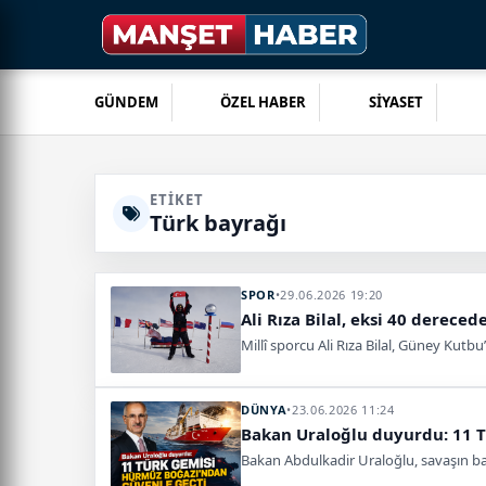
GÜNDEM
ÖZEL HABER
SİYASET
ETIKET
Türk bayrağı
SPOR
•
29.06.2026 19:20
Ali Rıza Bilal, eksi 40 derece
Millî sporcu Ali Rıza Bilal, Güney Kut
DÜNYA
•
23.06.2026 11:24
Bakan Uraloğlu duyurdu: 11 
Bakan Abdulkadir Uraloğlu, savaşın ba