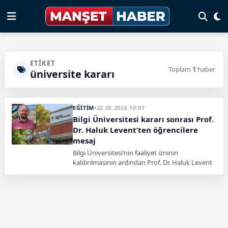
ETIKET
Toplam
1
haber
üniversite kararı
EĞİTİM
•
22.05.2026 10:07
Bilgi Üniversitesi kararı sonrası Prof.
Dr. Haluk Levent’ten öğrencilere
mesaj
Bilgi Üniversitesi’nin faaliyet izninin
kaldırılmasının ardından Prof. Dr. Haluk Levent
öğrencilerine mesaj göndererek, küçük
sınavların bayram sonrasına ertelendiğini
açıkladı.