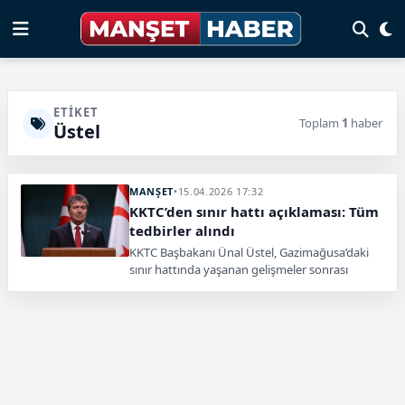
ETIKET
Toplam
1
haber
Üstel
MANŞET
•
15.04.2026 17:32
KKTC’den sınır hattı açıklaması: Tüm
tedbirler alındı
KKTC Başbakanı Ünal Üstel, Gazimağusa’daki
sınır hattında yaşanan gelişmeler sonrası
güvenlik önlemlerinin artırıldığını duyurdu.