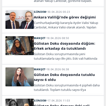
atanan Yakup Canbolat, görevine başladı.
Canbolat, “Ankara’yı daha yaşanabilir ve güçlü
bir şehir haline getirmek için çalışacağız” dedi.
GÜNDEM
•
30.04.2026 00:23
Ankara Valiliği’nde görev değişimi
Cumhurbaşkanlığı kararıyla Aydın Valisi Yakup
Canbolat, Ankara Valisi olarak atandı. Yapılan
bu değişiklikle birlikte başkentte yeni bir idari
dönem başlamış oldu.
MANŞET
•
18.04.2026 08:50
Gülistan Doku dosyasında düğüm:
Erkek arkadaşı da tutuklandı
Gülistan Doku soruşturmasında yeni
tutuklamalarla sayı 8’e çıktı. Eski vali hakkında
soruşturma başlatıldı, süreç Erzurum’da
sürüyor.
MANŞET
•
18.04.2026 06:38
Gülistan Doku dosyasında tutuklu
sayısı 6 oldu
Gülistan Doku soruşturmasında 4 şüpheli daha
tutuklandı. Toplam tutuklu sayısı 6’ya
yükselirken, soruşturma çok yönlü şekilde
sürüyor.
GÜNDEM
•
17.04.2026 11:03
Gülistan Doku dosyası: Eski vali