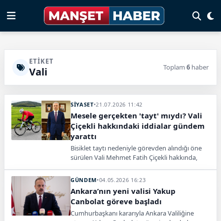
ETIKET
Toplam
6
haber
Vali
SİYASET
•
21.07.2026 11:42
Mesele gerçekten 'tayt' mıydı? Vali
Çiçekli hakkındaki iddialar gündem
yarattı
Bisiklet taytı nedeniyle görevden alındığı öne
sürülen Vali Mehmet Fatih Çiçekli hakkında,
İçişleri Bakanı Mustafa Çiftçi ile gerilim yaşadığı,
hakkında hazırlanmış müfettiş raporları olduğu
GÜNDEM
•
04.05.2026 16:23
ve bir soruşturmada adının geçtiği iddiaları
Ankara’nın yeni valisi Yakup
ortaya atıldı.
Canbolat göreve başladı
Cumhurbaşkanı kararıyla Ankara Valiliğine