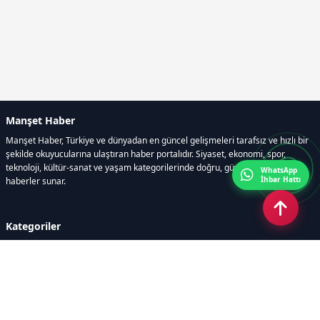
Manşet Haber
Manşet Haber, Türkiye ve dünyadan en güncel gelişmeleri tarafsız ve hızlı bir
şekilde okuyucularına ulaştıran haber portalıdır. Siyaset, ekonomi, spor,
teknoloji, kültür-sanat ve yaşam kategorilerinde doğru, güvenilir ve anlık
WhatsApp
İhbar Hattı
haberler sunar.
Kategoriler
GÜNDEM
ÖZEL HABER
SİYASET
EKONOMİ
DÜNYA
SPOR
EĞİTİM
ENERJİ