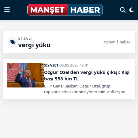
ETIKET
Toplam
1
haber
vergi yükü
SİYASET
•
05.05.2026 19:41
Özgür Özel’den vergi yükü çıkışı: Kişi
başı 558 bin TL
CHP Genel Başkanı Özgür Özel, grup
toplantısında ekonomi yönetimini enflasyon,
alım gücü, vergi yükü ve dış politika başlıkları
üzerinden sert sözlerle eleştirdi.