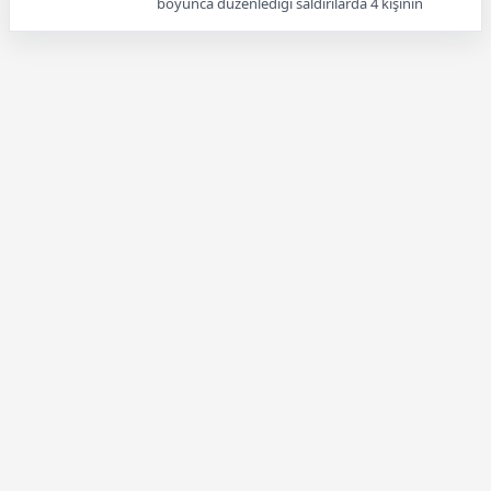
boyunca düzenlediği saldırılarda 4 kişinin
öldüğünü, 51 kişinin yaralandığını açıkladı.