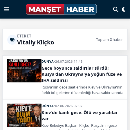
ETIKET
Toplam
2
haber
Vitaliy Kliçko
DÜNYA
•
26.07.2026 11:43
Gece boyunca saldırılar sürdü!
Rusya'dan Ukrayna'ya yoğun füze ve
İHA saldırısı
Rusya'nın gece saatlerinde Kiev ve Ukrayna'nın
farklı bölgelerine düzenlediği hava saldırılarında
3 kişi hayatını kaybetti, 15 kişi yaralandı.
Ukrayna Devlet Başkanı Volodimir Zelenskiy,
DÜNYA
•
02.06.2026 07:07
saldırılarda 8 füze ve 136 SİHA kullanıldığını
Kiev’de kanlı gece: Ölü ve yaralılar
açıkladı.
var
Kiev Belediye Başkanı Kliçko, Rusya’nın gece