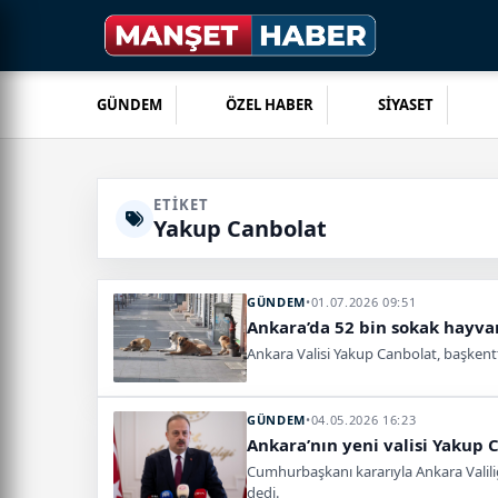
GÜNDEM
ÖZEL HABER
SİYASET
ETIKET
Yakup Canbolat
GÜNDEM
•
01.07.2026 09:51
Ankara’da 52 bin sokak hayva
Ankara Valisi Yakup Canbolat, başkentte
GÜNDEM
•
04.05.2026 16:23
Ankara’nın yeni valisi Yakup 
Cumhurbaşkanı kararıyla Ankara Valiliğ
dedi.