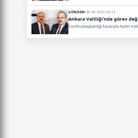
GÜNDEM
•
30.04.2026 00:23
Ankara Valiliği’nde görev değ
Cumhurbaşkanlığı kararıyla Aydın Valisi