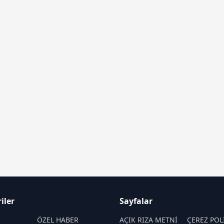
iler
Sayfalar
M
ÖZEL HABER
AÇIK RIZA METNİ
ÇEREZ POL