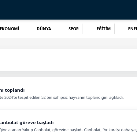
EKONOMİ
DÜNYA
SPOR
EĞİTİM
ENER
nı toplandı
 2024’te tespit edilen 52 bin sahipsiz hayvanın toplandığını açıkladı.
Canbolat göreve başladı
ine atanan Yakup Canbolat, görevine başladı. Canbolat, “Ankara’yı daha yaşana