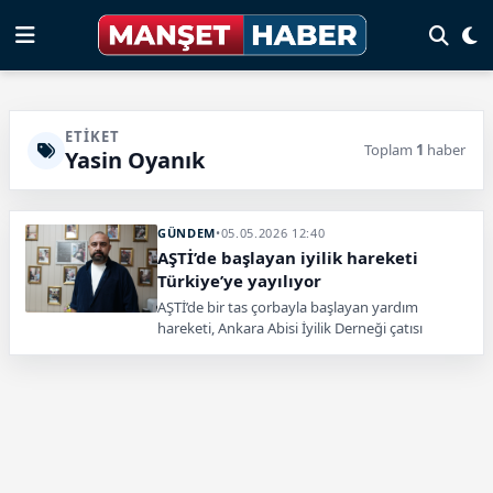
ETIKET
Toplam
1
haber
Yasin Oyanık
GÜNDEM
•
05.05.2026 12:40
AŞTİ’de başlayan iyilik hareketi
Türkiye’ye yayılıyor
AŞTİ’de bir tas çorbayla başlayan yardım
hareketi, Ankara Abisi İyilik Derneği çatısı
altında görünmeyen hayatlara uzanan büyük
bir iyilik ağına dönüştü.